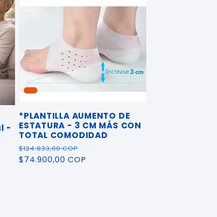
*PLANTILLA AUMENTO DE
ESTATURA - 3 CM MÁS CON
l -
TOTAL COMODIDAD
Precio
Precio
$124.833,00 COP
habitual
$74.900,00 COP
de
oferta