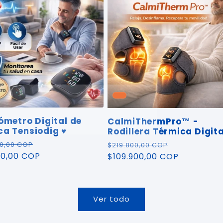
ómetro Digital de
CalmiThermPro™ -
a Tensiodig ♥️
Rodillera Térmica Digita
o
Precio
Precio
Precio
00,00 COP
$219.800,00 COP
al
00,00 COP
de
habitual
$109.900,00 COP
de
oferta
oferta
Ver todo