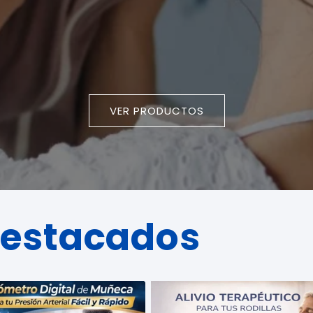
_
Ã
VER PRODUCTOS
destacados