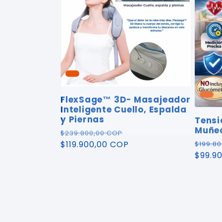
FlexSage™ 3D- Masajeador
Inteligente Cuello, Espalda
y Piernas
Tensi
Muñec
Precio
Precio
$239.800,00 COP
Preci
habitual
$119.900,00 COP
de
$199.8
habitu
$99.9
oferta